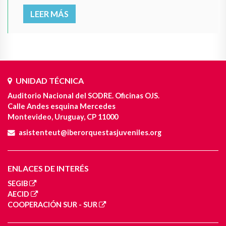
LEER MÁS
UNIDAD TÉCNICA
Auditorio Nacional del SODRE. Oficinas OJS.
Calle Andes esquina Mercedes
Montevideo, Uruguay, CP 11000
asistenteut@iberorquestasjuveniles.org
ENLACES DE INTERÉS
SEGIB
AECID
COOPERACIÓN SUR - SUR