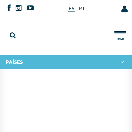
ES
PT
MENÚ
PAÍSES
“ENCUENTRO DE MUJERES
MÚSICAS 2023”