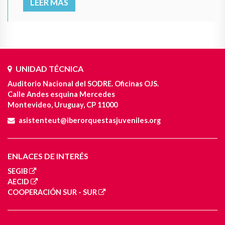
LEER MÁS
UNIDAD TÉCNICA
Auditorio Nacional del SODRE. Oficinas OJS.
Calle Andes esquina Mercedes
Montevideo, Uruguay, CP 11000
asistenteut@iberorquestasjuveniles.org
ENLACES DE INTERÉS
SEGIB
AECID
COOPERACIÓN SUR - SUR