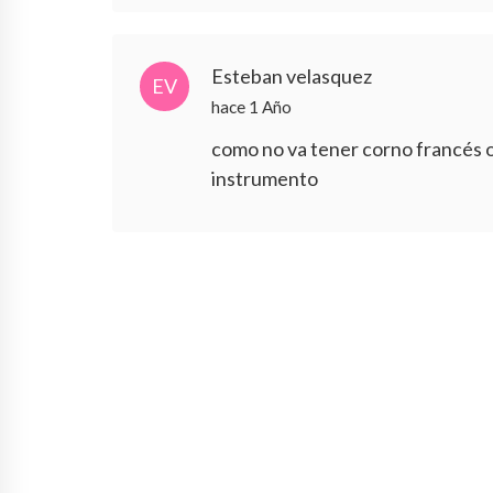
Esteban velasquez
EV
hace 1 Año
como no va tener corno francés o
instrumento