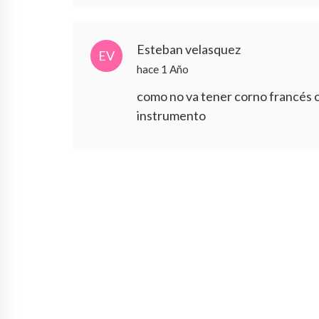
Esteban velasquez
EV
hace 1 Año
como no va tener corno francés o
instrumento