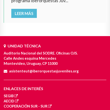
programa Iberorquestas Juv...
LEER MÁS
UNIDAD TÉCNICA
Auditorio Nacional del SODRE. Oficinas OJS.
Calle Andes esquina Mercedes
Montevideo, Uruguay, CP 11000
asistenteut@iberorquestasjuveniles.org
ENLACES DE INTERÉS
SEGIB
AECID
COOPERACIÓN SUR - SUR