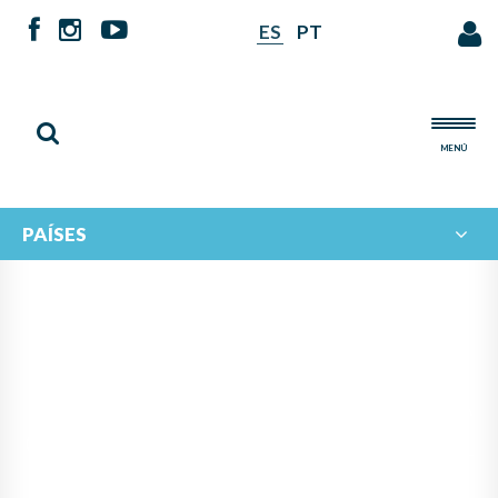
ES
PT
MENÚ
PAÍSES
CAMPAMENTO DE PRÁCTICA
ORQUESTAL Y CANTO CORAL
E INTERCAMBIO DOCENTE