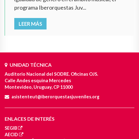
programa Iberorquestas Juv...
LEER MÁS
UNIDAD TÉCNICA
Auditorio Nacional del SODRE. Oficinas OJS.
Calle Andes esquina Mercedes
Montevideo, Uruguay, CP 11000
asistenteut@iberorquestasjuveniles.org
ENLACES DE INTERÉS
SEGIB
AECID