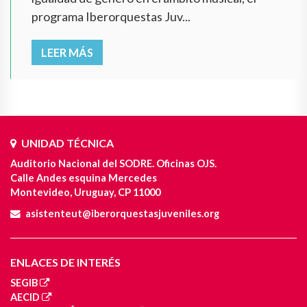
programa Iberorquestas Juv...
LEER MÁS
UNIDAD TÉCNICA
Auditorio Nacional del SODRE. Oficinas OJS.
Calle Andes esquina Mercedes
Montevideo, Uruguay, CP 11000
asistenteut@iberorquestasjuveniles.org
ENLACES DE INTERÉS
SEGIB
AECID