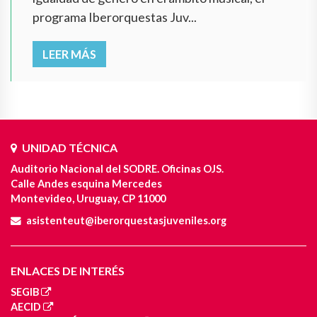
programa Iberorquestas Juv...
LEER MÁS
UNIDAD TÉCNICA
Auditorio Nacional del SODRE. Oficinas OJS.
Calle Andes esquina Mercedes
Montevideo, Uruguay, CP 11000
asistenteut@iberorquestasjuveniles.org
ENLACES DE INTERÉS
SEGIB
AECID