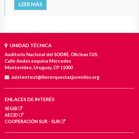
LEER MÁS
UNIDAD TÉCNICA
Auditorio Nacional del SODRE. Oficinas OJS.
Calle Andes esquina Mercedes
Montevideo, Uruguay, CP 11000
asistenteut@iberorquestasjuveniles.org
ENLACES DE INTERÉS
SEGIB
AECID
COOPERACIÓN SUR - SUR