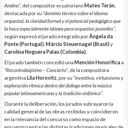
Andino”
, del compositor ecuatoriano
Mateo Terán
,
destacada por su
“dominio técnico sobre el idioma
orquestal, la claridad formal y el potencial pedagógico que
la hace especialmente idónea para orquestas juveniles”
,
según expresó el jurado integrado por
Ângela da
Ponte (Portugal)
,
Márcio Steuernagel (Brasil)
y
Carolina Noguera Palau (Colombia)
.
El jurado también concedió una
Mención Honorífica
a
“Recontrabajísimo – Concierto”
, de la compositora
argentina
Lila Horovitz
, por su
“inventiva, virtuosismo y
exploración rítmica dentro del diálogo entre la música
popular latinoamericana y la tradición sinfónica”
.
Durante la deliberación, los jurados subrayaron la
calidad general de las obras recibidas y coincidieron
en la relevancia del concurso como espacio de
encuentro entre las distintas tradiciones musicales de