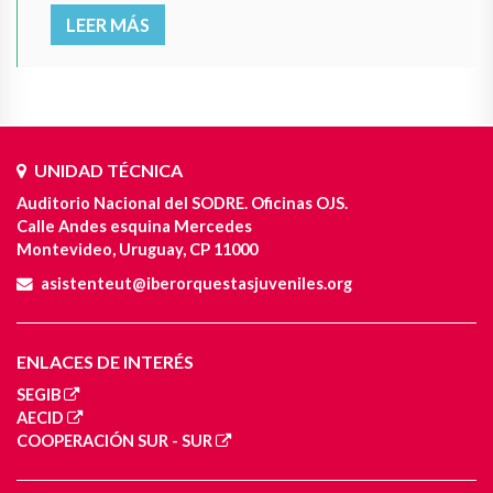
LEER MÁS
UNIDAD TÉCNICA
Auditorio Nacional del SODRE. Oficinas OJS.
Calle Andes esquina Mercedes
Montevideo, Uruguay, CP 11000
asistenteut@iberorquestasjuveniles.org
ENLACES DE INTERÉS
SEGIB
AECID
COOPERACIÓN SUR - SUR