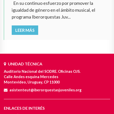
En su continuo esfuerzo por promover la
igualdad de género en el ámbito musical, el
programa Iberorquestas Juv...
LEER MÁS
UNIDAD TÉCNICA
Auditorio Nacional del SODRE. Oficinas OJS.
Calle Andes esquina Mercedes
Montevideo, Uruguay, CP 11000
asistenteut@iberorquestasjuveniles.org
ENLACES DE INTERÉS