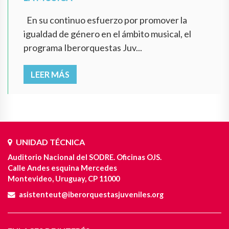
En su continuo esfuerzo por promover la
igualdad de género en el ámbito musical, el
programa Iberorquestas Juv...
LEER MÁS
UNIDAD TÉCNICA
Auditorio Nacional del SODRE. Oficinas OJS.
Calle Andes esquina Mercedes
Montevideo, Uruguay, CP 11000
asistenteut@iberorquestasjuveniles.org