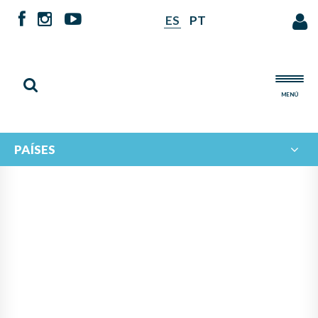
ES
PT
MENÚ
PAÍSES
ENCUENTRO FILARMÓNICO
CENTROAMERICANO VI
EDICIÓN 2019