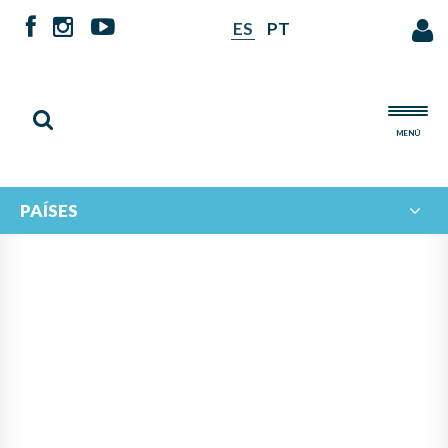
ES
PT
MENÚ
PAÍSES
ENCUENTRO ORQUESTAL Y
CORAL DEL CONO SUR