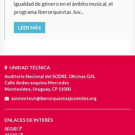
igualdad de género en el ámbito musical, el
programa Iberorquestas Juv...
LEER MÁS
UNIDAD TÉCNICA
Auditorio Nacional del SODRE. Oficinas OJS.
Calle Andes esquina Mercedes
Montevideo, Uruguay, CP 11000
asistenteut@iberorquestasjuveniles.org
ENLACES DE INTERÉS
SEGIB