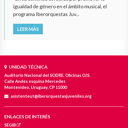
igualdad de género en el ámbito musical, el
programa Iberorquestas Juv...
LEER MÁS
UNIDAD TÉCNICA
Auditorio Nacional del SODRE. Oficinas OJS.
Calle Andes esquina Mercedes
Montevideo, Uruguay, CP 11000
asistenteut@iberorquestasjuveniles.org
ENLACES DE INTERÉS
SEGIB