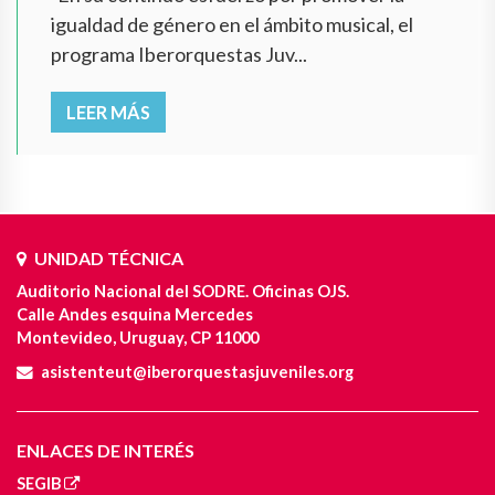
igualdad de género en el ámbito musical, el
programa Iberorquestas Juv...
LEER MÁS
UNIDAD TÉCNICA
Auditorio Nacional del SODRE. Oficinas OJS.
Calle Andes esquina Mercedes
Montevideo, Uruguay, CP 11000
asistenteut@iberorquestasjuveniles.org
ENLACES DE INTERÉS
SEGIB