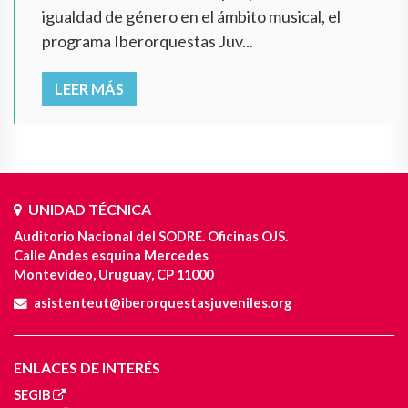
igualdad de género en el ámbito musical, el
programa Iberorquestas Juv...
LEER MÁS
UNIDAD TÉCNICA
Auditorio Nacional del SODRE. Oficinas OJS.
Calle Andes esquina Mercedes
Montevideo, Uruguay, CP 11000
asistenteut@iberorquestasjuveniles.org
ENLACES DE INTERÉS
SEGIB