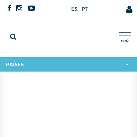
ES
PT
MENÚ
PAÍSES
PANAMÁ LIDERA PROYECTO
DE IBERORQUESTAS
JUVENILES PARA FOMENTAR