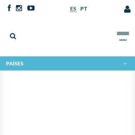
ES
PT
MENÚ
PAÍSES
PANAMÁ LIDERA PROYECTO
DE IBERORQUESTAS
JUVENILES PARA FOMENTAR