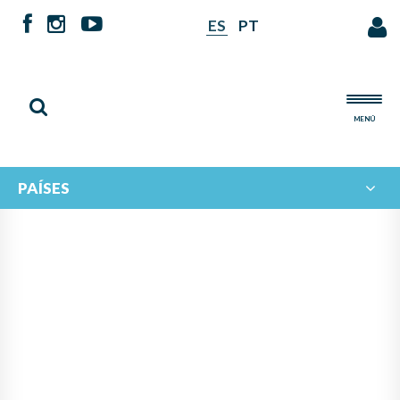
ES
PT
MENÚ
PAÍSES
PANAMÁ LIDERA PROYECTO
DE IBERORQUESTAS
JUVENILES PARA FOMENTAR