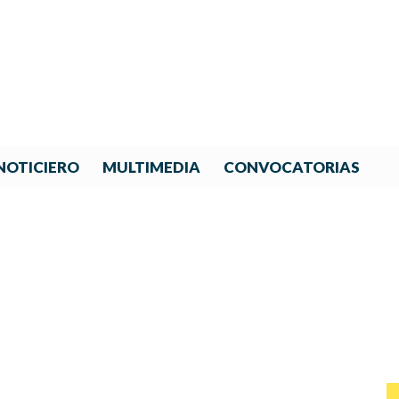
NOTICIERO
MULTIMEDIA
CONVOCATORIAS
ROYECTO DE IBERORQUESTA
A IGUALDAD DE GÉNERO E