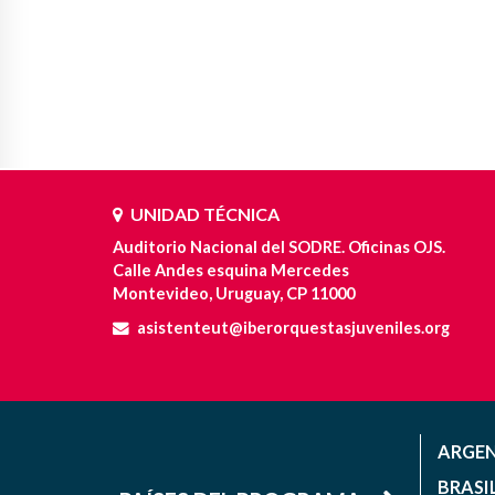
UNIDAD TÉCNICA
Auditorio Nacional del SODRE. Oficinas OJS.
Calle Andes esquina Mercedes
Montevideo, Uruguay, CP 11000
asistenteut@iberorquestasjuveniles.org
ARGE
BRASI