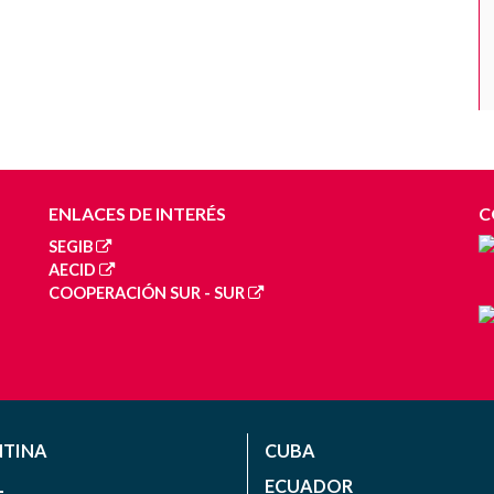
ENLACES DE INTERÉS
C
SEGIB
AECID
COOPERACIÓN SUR - SUR
NTINA
CUBA
L
ECUADOR