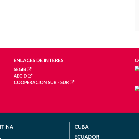
ENLACES DE INTERÉS
C
SEGIB
AECID
COOPERACIÓN SUR - SUR
NTINA
CUBA
L
ECUADOR