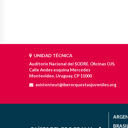
UNIDAD TÉCNICA
Auditorio Nacional del SODRE. Oficinas OJS.
Calle Andes esquina Mercedes
Montevideo, Uruguay, CP 11000
asistenteut@iberorquestasjuveniles.org
ARGE
BRASI