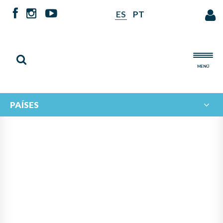
ES
PT
MENÚ
PAÍSES
PANAMÁ LIDERA PROYECTO
DE IBERORQUESTAS
JUVENILES PARA FOMENTAR