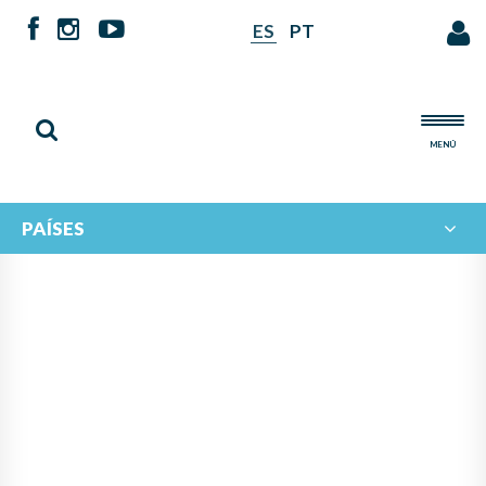
ES
PT
MENÚ
PAÍSES
PANAMÁ LIDERA PROYECTO
DE IBERORQUESTAS
JUVENILES PARA FOMENTAR