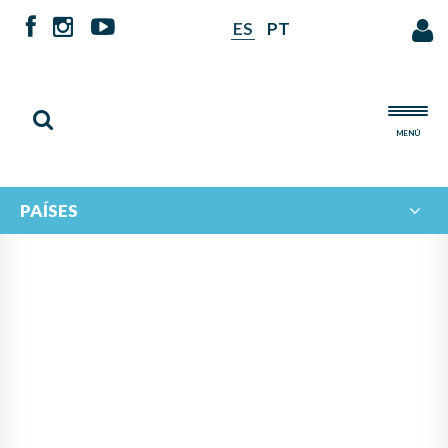
ES
PT
MENÚ
PAÍSES
PANAMÁ LIDERA PROYECTO
DE IBERORQUESTAS
JUVENILES PARA FOMENTAR