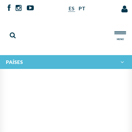
ES
PT
MENÚ
PAÍSES
PANAMÁ LIDERA PROYECTO
DE IBERORQUESTAS
JUVENILES PARA FOMENTAR