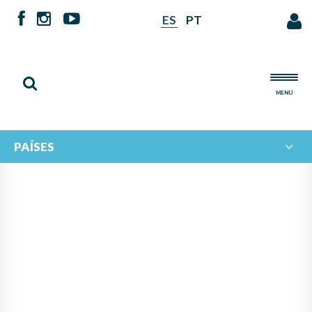
ES
PT
MENÚ
PAÍSES
PANAMÁ LIDERA PROYECTO
DE IBERORQUESTAS
JUVENILES PARA FOMENTAR