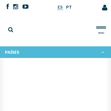
ES
PT
MENÚ
PAÍSES
PANAMÁ LIDERA PROYECTO
DE IBERORQUESTAS
JUVENILES PARA FOMENTAR