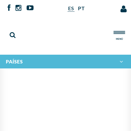
ES
PT
MENÚ
PAÍSES
PANAMÁ LIDERA PROYECTO
DE IBERORQUESTAS
JUVENILES PARA FOMENTAR