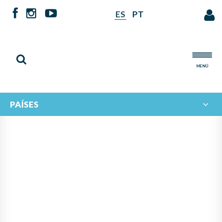
ES
PT
MENÚ
PAÍSES
PANAMÁ LIDERA PROYECTO
DE IBERORQUESTAS
JUVENILES PARA FOMENTAR