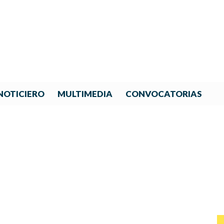
NOTICIERO
MULTIMEDIA
CONVOCATORIAS
ROYECTO DE IBERORQUESTA
A IGUALDAD DE GÉNERO E