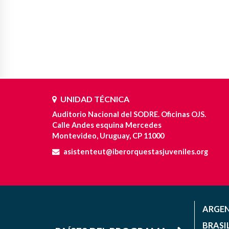
UNIDAD TÉCNICA
Auditorio Nacional del SODRE. Oficinas OJS.
Calle Andes esquina Mercedes
Montevideo, Uruguay, CP 11000
asistenteut@iberorquestasjuveniles.org
ARGE
BRASI