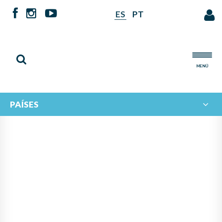
ES
PT
MENÚ
PAÍSES
PANAMÁ LIDERA PROYECTO
DE IBERORQUESTAS
JUVENILES PARA FOMENTAR