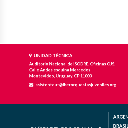
UNIDAD TÉCNICA
Auditorio Nacional del SODRE. Oficinas OJS.
Calle Andes esquina Mercedes
Montevideo, Uruguay, CP 11000
asistenteut@iberorquestasjuveniles.org
ARGE
BRASI