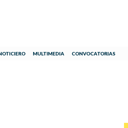
NOTICIERO
MULTIMEDIA
CONVOCATORIAS
ROYECTO DE IBERORQUESTA
A IGUALDAD DE GÉNERO E