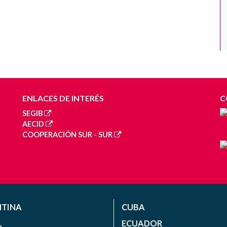
ENLACES DE INTERÉS
C
SEGIB
AECID
COOPERACIÓN SUR - SUR
NTINA
CUBA
L
ECUADOR