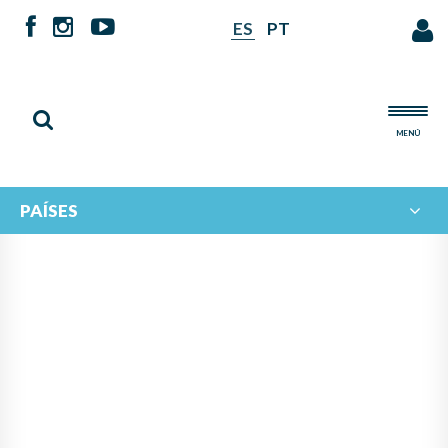
ES
PT
MENÚ
PAÍSES
PANAMÁ LIDERA PROYECTO
DE IBERORQUESTAS
JUVENILES PARA FOMENTAR