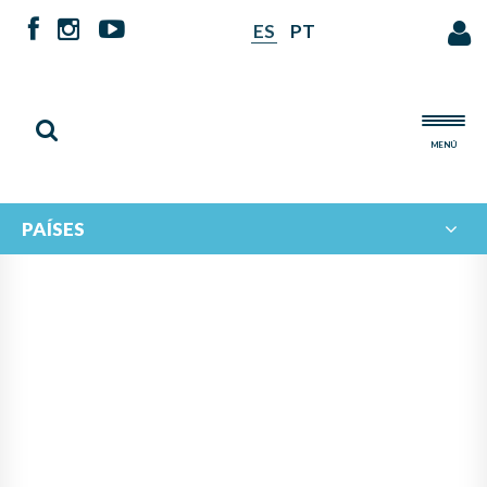
ES
PT
MENÚ
PAÍSES
PANAMÁ LIDERA PROYECTO
DE IBERORQUESTAS
JUVENILES PARA FOMENTAR