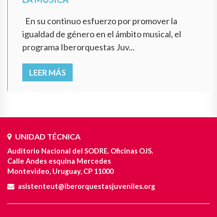
En su continuo esfuerzo por promover la
igualdad de género en el ámbito musical, el
programa Iberorquestas Juv...
LEER MÁS
UNIDAD TÉCNICA
Auditorio Nacional del SODRE. Oficinas OJS.
Calle Andes esquina Mercedes
Montevideo, Uruguay, CP 11000
asistenteut@iberorquestasjuveniles.org