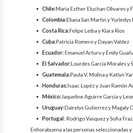
Chile:
Maria Esther Eluchan Olivares y F
Colombia:
Eliana San Martin y Yurledy
Costa Rica:
Felipe Leiba y Kiara Rios
Cuba:
Patricia Romero y Dayan Valdez
Ecuador:
Emanuel Arturo y Emily Guañ
El Salvador:
Lourdes García Morales y 
Guatemala:
Paula V. Molina y Katlyn Yar
Honduras:
Isaac Lopéz y Juan Ramón Av
México:
Jaqueline Aguirre Garcia y Le
Uruguay:
Dairelys Gutierrez y Magaly 
Portugal
: Rodrigo Vasquez y Sofia Fra
Enhorabuena a las personas seleccionadas y 