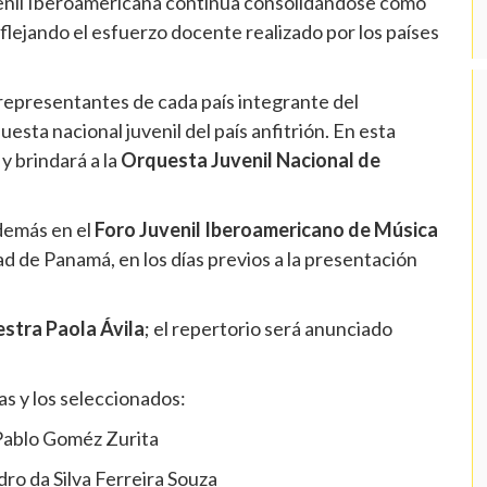
venil Iberoamericana continúa consolidándose como
eflejando el esfuerzo docente realizado por los países
 representantes de cada país integrante del
uesta nacional juvenil del país anfitrión. En esta
y brindará a la
Orquesta Juvenil Nacional de
además en el
Foro Juvenil Iberoamericano de Música
dad de Panamá, en los días previos a la presentación
stra Paola Ávila
; el repertorio será anunciado
las y los seleccionados:
 Pablo Goméz Zurita
ro da Silva Ferreira Souza