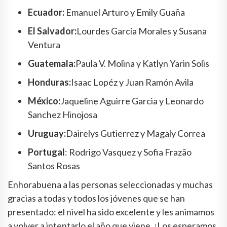
Ecuador:
Emanuel Arturo y Emily Guaña
El Salvador:
Lourdes García Morales y Susana
Ventura
Guatemala:
Paula V. Molina y Katlyn Yarin Solis
Honduras:
Isaac Lopéz y Juan Ramón Avila
México:
Jaqueline Aguirre Garcia y Leonardo
Sanchez Hinojosa
Uruguay:
Dairelys Gutierrez y Magaly Correa
Portugal
: Rodrigo Vasquez y Sofia Frazão
Santos Rosas
Enhorabuena a las personas seleccionadas y muchas
gracias a todas y todos los jóvenes que se han
presentado: el nivel ha sido excelente y les animamos
a volver a intentarlo el año que viene. ¡Los esperamos