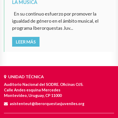
LA MÚSICA
En su continuo esfuerzo por promover la
igualdad de género en el ámbito musical, el
programa Iberorquestas Juv...
LEER MÁS
UNIDAD TÉCNICA
Auditorio Nacional del SODRE. Oficinas OJS.
Calle Andes esquina Mercedes
Montevideo, Uruguay, CP 11000
asistenteut@iberorquestasjuveniles.org