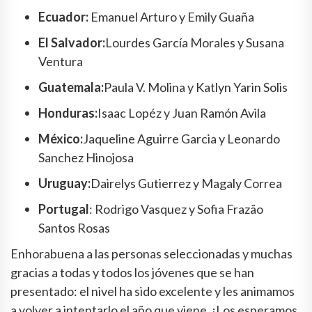
Ecuador:
Emanuel Arturo y Emily Guaña
El Salvador:
Lourdes García Morales y Susana
Ventura
Guatemala:
Paula V. Molina y Katlyn Yarin Solis
Honduras:
Isaac Lopéz y Juan Ramón Avila
México:
Jaqueline Aguirre Garcia y Leonardo
Sanchez Hinojosa
Uruguay:
Dairelys Gutierrez y Magaly Correa
Portugal
: Rodrigo Vasquez y Sofia Frazão
Santos Rosas
Enhorabuena a las personas seleccionadas y muchas
gracias a todas y todos los jóvenes que se han
presentado: el nivel ha sido excelente y les animamos
a volver a intentarlo el año que viene. ¡Los esperamos