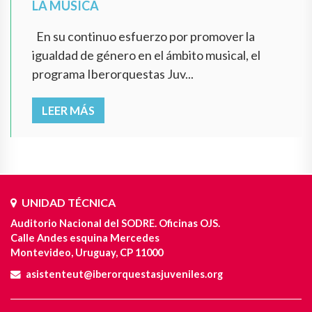
LA MÚSICA
En su continuo esfuerzo por promover la
igualdad de género en el ámbito musical, el
programa Iberorquestas Juv...
LEER MÁS
UNIDAD TÉCNICA
Auditorio Nacional del SODRE. Oficinas OJS.
Calle Andes esquina Mercedes
Montevideo, Uruguay, CP 11000
asistenteut@iberorquestasjuveniles.org