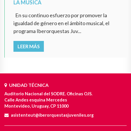
LA MÚSICA
En su continuo esfuerzo por promover la
igualdad de género en el ámbito musical, el
programa Iberorquestas Juv...
LEER MÁS
UNIDAD TÉCNICA
Auditorio Nacional del SODRE. Oficinas OJS.
Calle Andes esquina Mercedes
Montevideo, Uruguay, CP 11000
asistenteut@iberorquestasjuveniles.org