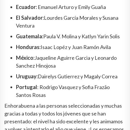
Ecuador:
Emanuel Arturo y Emily Guaña
El Salvador:
Lourdes García Morales y Susana
Ventura
Guatemala:
Paula V. Molina y Katlyn Yarin Solis
Honduras:
Isaac Lopéz y Juan Ramón Avila
México:
Jaqueline Aguirre Garcia y Leonardo
Sanchez Hinojosa
Uruguay:
Dairelys Gutierrez y Magaly Correa
Portugal
: Rodrigo Vasquez y Sofia Frazão
Santos Rosas
Enhorabuena a las personas seleccionadas y muchas
gracias a todas y todos los jóvenes que se han
presentado: el nivel ha sido excelente y les animamos
a volver a intentarlo el año que viene. ¡Los esperamos