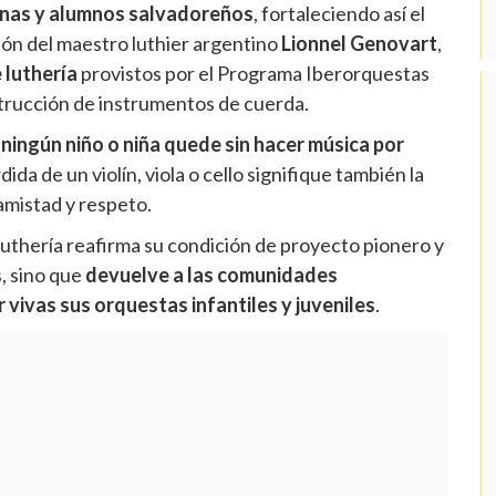
nas y alumnos salvadoreños
, fortaleciendo así el
ción del maestro luthier argentino
Lionnel Genovart
,
e luthería
provistos por el Programa Iberorquestas
strucción de instrumentos de cuerda.
e
ningún niño o niña quede sin hacer música por
dida de un violín, viola o cello signifique también la
amistad y respeto.
 Luthería reafirma su condición de proyecto pionero y
s, sino que
devuelve a las comunidades
 vivas sus orquestas infantiles y juveniles
.