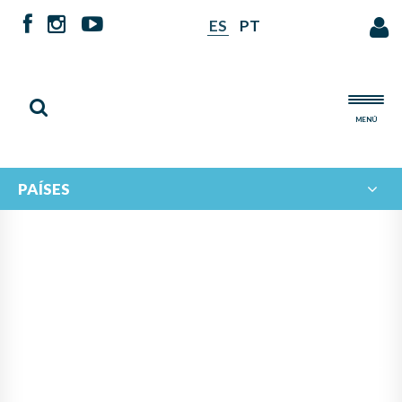
ES
PT
MENÚ
PAÍSES
INTERCAMBIO DE
PROFESORES TUTORES EN EL
MARCO DE CAMPAMENTOS