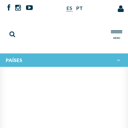
ES
PT
MENÚ
PAÍSES
INTERCAMBIO DE
PROFESORES TUTORES EN EL
MARCO DE CAMPAMENTOS