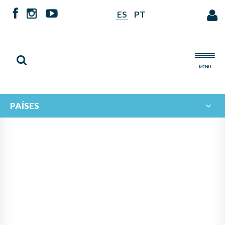
ES
PT
MENÚ
PAÍSES
INTERCAMBIO DE
PROFESORES TUTORES EN EL
MARCO DE CAMPAMENTOS