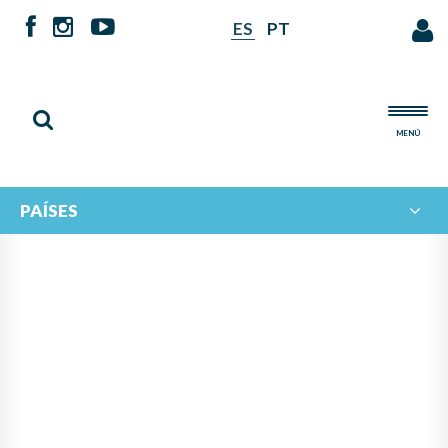
ES
PT
MENÚ
PAÍSES
INTERCAMBIO MUSICAL
IBEROAMERICANO: EL
ECOSISTEMA MUSICAL