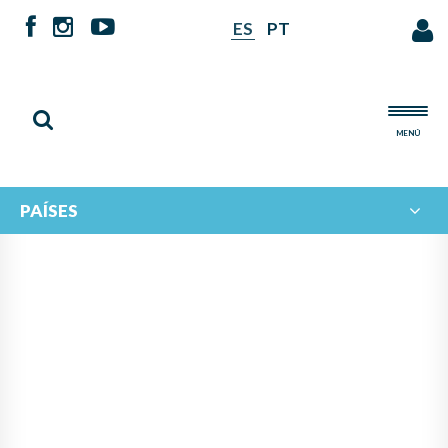
ES
PT
MENÚ
PAÍSES
INTERCAMBIO MUSICAL
IBEROAMERICANO: EL
ECOSISTEMA MUSICAL